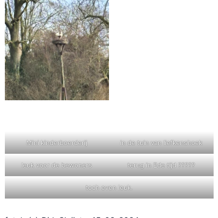
Mini kinderboerderij
in de tuin van liefkenshoek
leuk voor de bewoners
terug in Ede tijd ?????
toch even leuk.