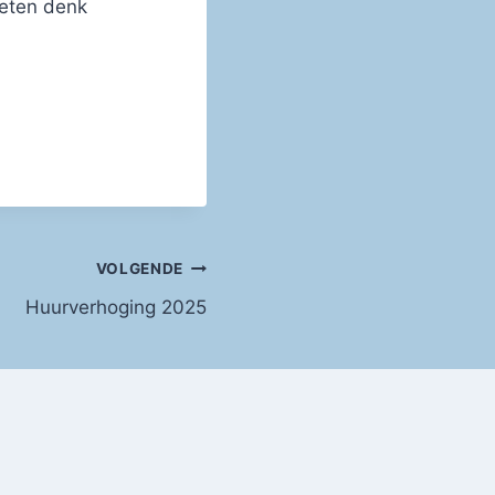
 eten denk
VOLGENDE
Huurverhoging 2025