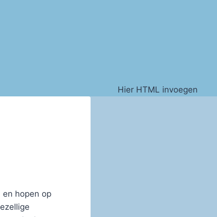
Hier HTML invoegen
n en hopen op
ezellige