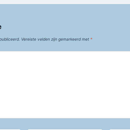
e
publiceerd.
Vereiste velden zijn gemarkeerd met
*