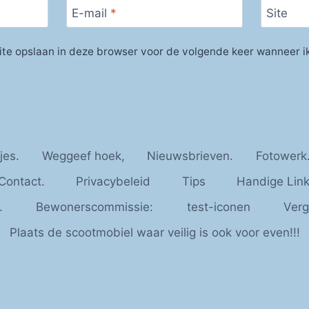
E-mail
*
Site
ite opslaan in deze browser voor de volgende keer wanneer ik
jes.
Weggeef hoek,
Nieuwsbrieven.
Fotowerk
Contact.
Privacybeleid
Tips
Handige Link
.
Bewonerscommissie:
test-iconen
Verg
Plaats de scootmobiel waar veilig is ook voor even!!!