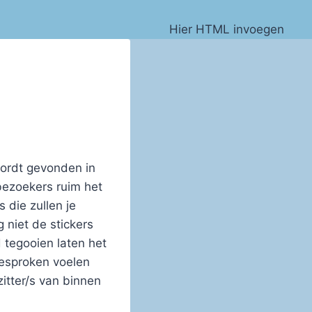
Hier HTML invoegen
wordt gevonden in
bezoekers ruim het
 die zullen je
 niet de stickers
 tegooien laten het
gesproken voelen
itter/s van binnen