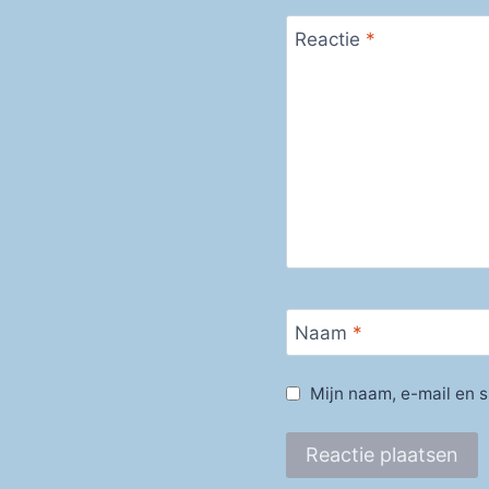
Reactie
*
Naam
*
Mijn naam, e-mail en s