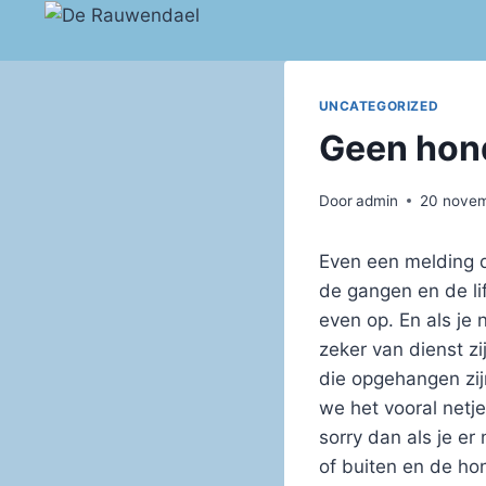
Doorgaan
naar
inhoud
UNCATEGORIZED
Geen hond
Door
admin
20 nove
Even een melding d
de gangen en de li
even op. En als je 
zeker van dienst z
die opgehangen zij
we het vooral netj
sorry dan als je e
of buiten en de ho