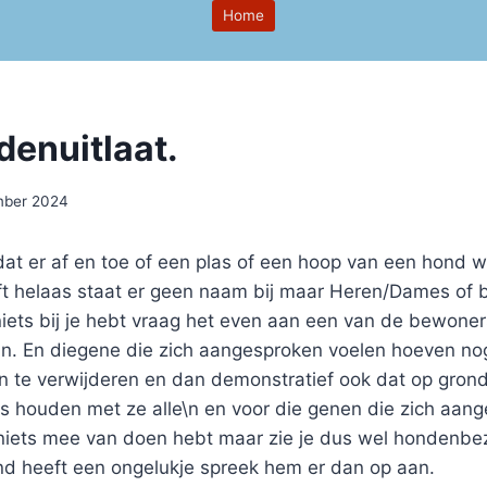
Home
enuitlaat.
mber 2024
at er af en toe of een plas of een hoop van een hond 
ft helaas staat er geen naam bij maar Heren/Dames of 
niets bij je hebt vraag het even aan een van de bewoners
ijn. En diegene die zich aangesproken voelen hoeven nog
n te verwijderen en dan demonstratief ook dat op grond
es houden met ze alle\n en voor die genen die zich aan
r niets mee van doen hebt maar zie je dus wel hondenbez
nd heeft een ongelukje spreek hem er dan op aan.