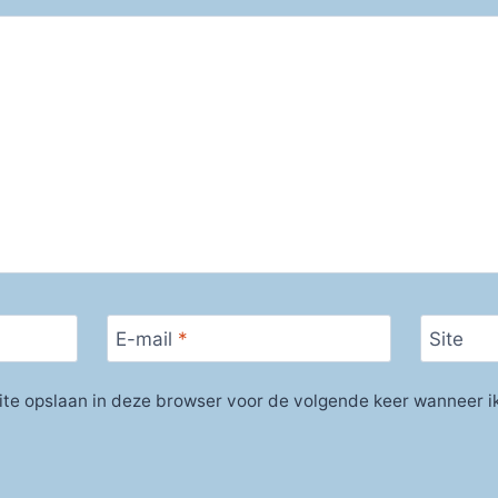
E-mail
*
Site
ite opslaan in deze browser voor de volgende keer wanneer ik