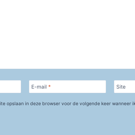
E-mail
*
Site
ite opslaan in deze browser voor de volgende keer wanneer ik