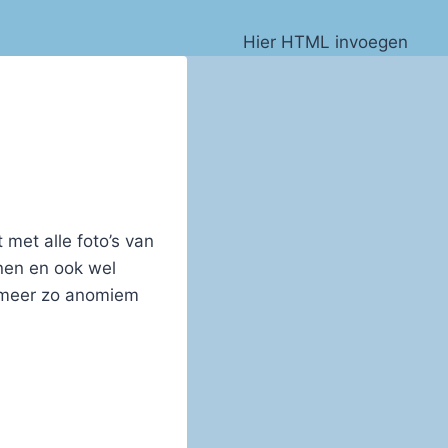
Hier HTML invoegen
 met alle foto’s van
nen en ook wel
et meer zo anomiem