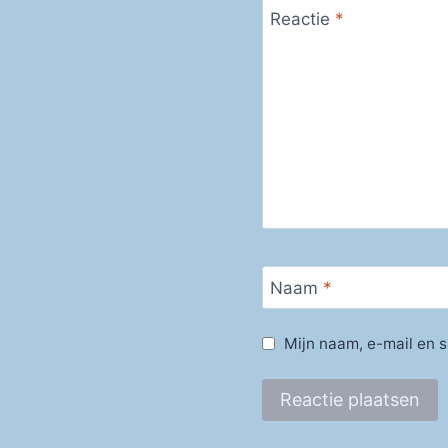
Reactie
*
Naam
*
Mijn naam, e-mail en s