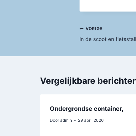
Bericht
VORIGE
In de scoot en fietsstall
navigatie
Vergelijkbare berichte
Ondergrondse container,
Door
admin
29 april 2026