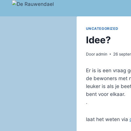
Doorgaan
naar
inhoud
UNCATEGORIZED
Idee?
Door
admin
26 septe
Er is is een vraag 
de bewoners met na
leuker is als je be
bent voor elkaar.
.
laat het weten via