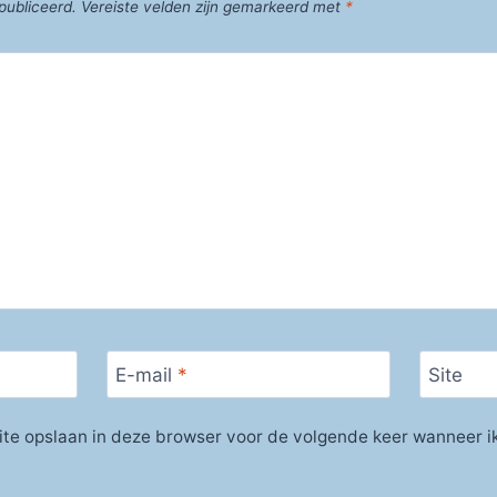
publiceerd.
Vereiste velden zijn gemarkeerd met
*
E-mail
*
Site
ite opslaan in deze browser voor de volgende keer wanneer ik