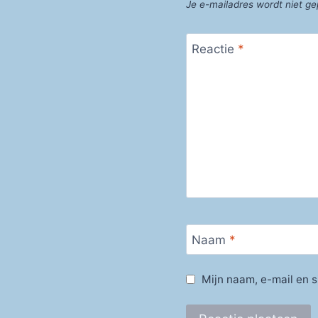
Je e-mailadres wordt niet ge
Reactie
*
Naam
*
Mijn naam, e-mail en s