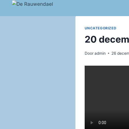
Doorgaan
naar
inhoud
UNCATEGORIZED
20 decem
Door
admin
26 dece