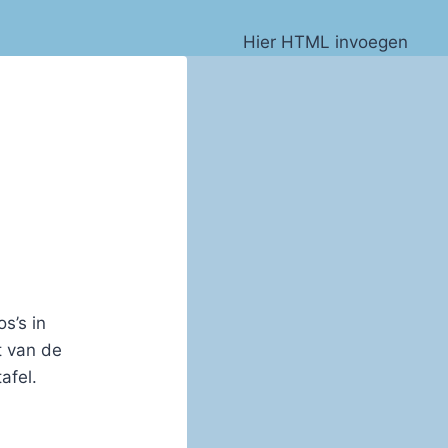
Hier HTML invoegen
os’s in
t van de
afel.