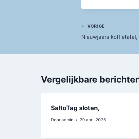
Bericht
VORIGE
Nieuwjaars koffietafel,
navigatie
Vergelijkbare berichte
SaltoTag sloten,
Door
admin
29 april 2026