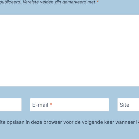
publiceerd.
Vereiste velden zijn gemarkeerd met
*
E-mail
*
Site
ite opslaan in deze browser voor de volgende keer wanneer ik