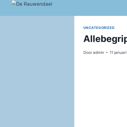
Doorgaan
naar
inhoud
UNCATEGORIZED
Allebegri
Door
admin
11 januar