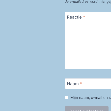
Je e-mailadres wordt niet ge
Reactie
*
Naam
*
Mijn naam, e-mail en s