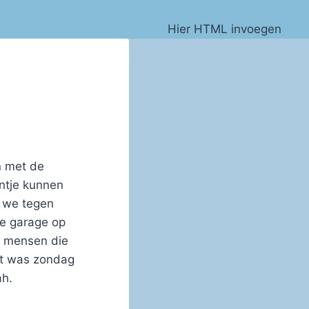
Hier HTML invoegen
n met de
ntje kunnen
n we tegen
de garage op
de mensen die
dit was zondag
ah.