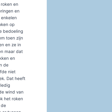
 roken en
eringen en
 enkelen
oken op
e bedoeling
m toen zijn
en en ze in
en maar dat
okken en
n de
fde niet
k. Dat heeft
ledig
de wind van
ok het roken
 de