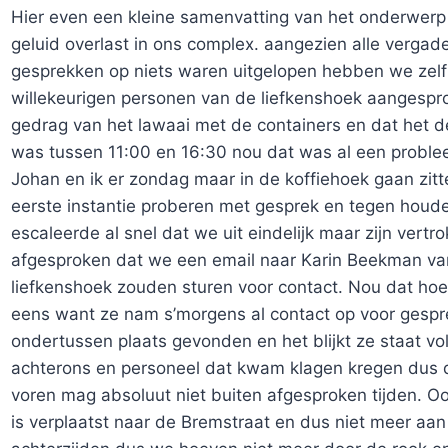
Hier even een kleine samenvatting van het onderwerp
geluid overlast in ons complex. aangezien alle vergad
gesprekken op niets waren uitgelopen hebben we zelf
willekeurigen personen van de liefkenshoek aangespr
gedrag van het lawaai met de containers en dat het d
was tussen 11:00 en 16:30 nou dat was al een problee
Johan en ik er zondag maar in de koffiehoek gaan zitt
eerste instantie proberen met gesprek en tegen houd
escaleerde al snel dat we uit eindelijk maar zijn vertr
afgesproken dat we een email naar Karin Beekman va
liefkenshoek zouden sturen voor contact. Nou dat hoe
eens want ze nam s’morgens al contact op voor gespre
ondertussen plaats gevonden en het blijkt ze staat vol
achterons en personeel dat kwam klagen kregen dus 
voren mag absoluut niet buiten afgesproken tijden. O
is verplaatst naar de Bremstraat en dus niet meer aan