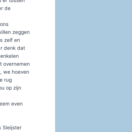
 er tussen
er de
 ons
illen zeggen
s zelf en
ar denk dat
 enkelen
ct overnemen
t, we hoeven
e rug
u op zijn
 neem even
Sleijster