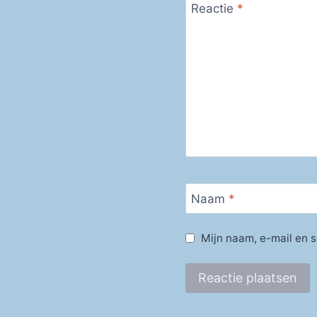
Reactie
*
Naam
*
Mijn naam, e-mail en s