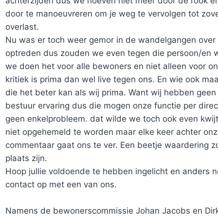
achterzijden dus we hoeven niet meer door de rook en
door te manoeuvreren om je weg te vervolgen tot zov
overlast.
Nu was er toch weer gemor in de wandelgangen over
optreden dus zouden we even tegen die persoon/en w
we doen het voor alle bewoners en niet alleen voor on
kritiek is prima dan wel live tegen ons. En wie ook ma
die het beter kan als wij prima. Want wij hebben geen
bestuur ervaring dus die mogen onze functie per dire
geen enkelprobleem. dat wilde we toch ook even kwij
niet opgehemeld te worden maar elke keer achter onz
commentaar gaat ons te ver. Een beetje waardering zo
plaats zijn.
Hoop jullie voldoende te hebben ingelicht en anders
contact op met een van ons.
Namens de bewonerscommissie Johan Jacobs en Dirk 