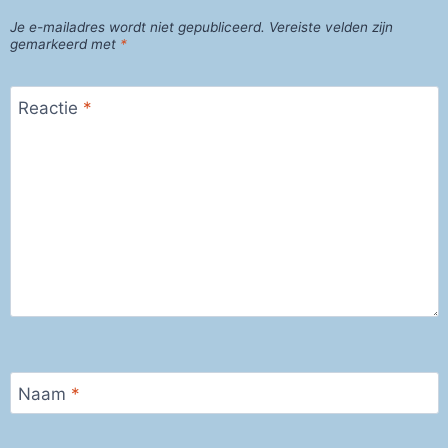
Je e-mailadres wordt niet gepubliceerd.
Vereiste velden zijn
gemarkeerd met
*
Reactie
*
Naam
*