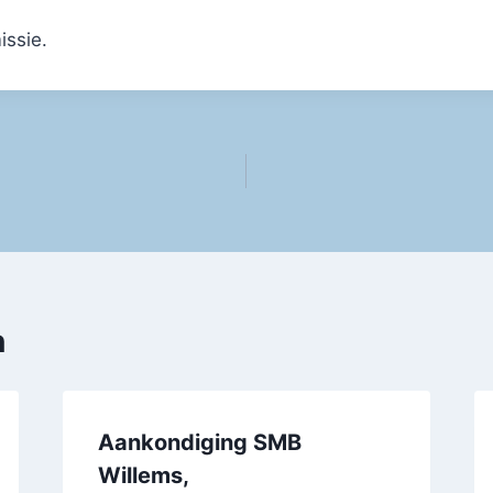
ssie.
n
Aankondiging SMB
Willems,