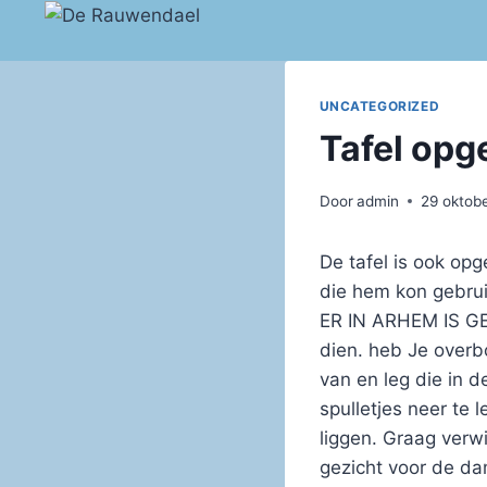
Doorgaan
naar
inhoud
UNCATEGORIZED
Tafel opg
Door
admin
29 oktob
De tafel is ook opg
die hem kon gebru
ER IN ARHEM IS G
dien. heb Je overb
van en leg die in 
spulletjes neer te 
liggen. Graag verw
gezicht voor de da