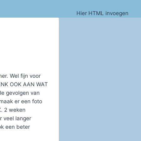
Hier HTML invoegen
r. Wel fijn voor
n DENK OOK AAN WAT
e gevolgen van
 maak er een foto
X. 2 weken
r veel langer
ok een beter