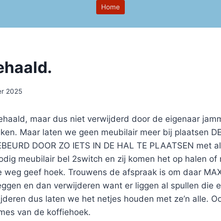
Home
ehaald.
er 2025
ehaald, maar dus niet verwijderd door de eigenaar jamme
iken. Maar laten we geen meubilair meer bij plaatse
EBEURD DOOR ZO IETS IN DE HAL TE PLAATSEN met all
odig meubilair bel 2switch en zij komen het op halen of
de weg geef hoek. Trouwens de afspraak is om daar MA
leggen en dan verwijderen want er liggen al spullen die e
ijderen dus laten we het netjes houden met ze’n alle. O
mes van de koffiehoek.