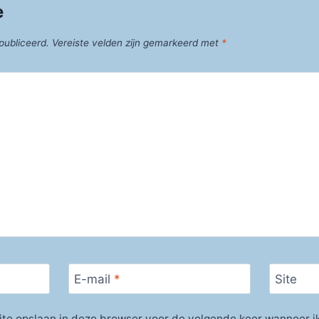
e
publiceerd.
Vereiste velden zijn gemarkeerd met
*
E-mail
*
Site
ite opslaan in deze browser voor de volgende keer wanneer ik