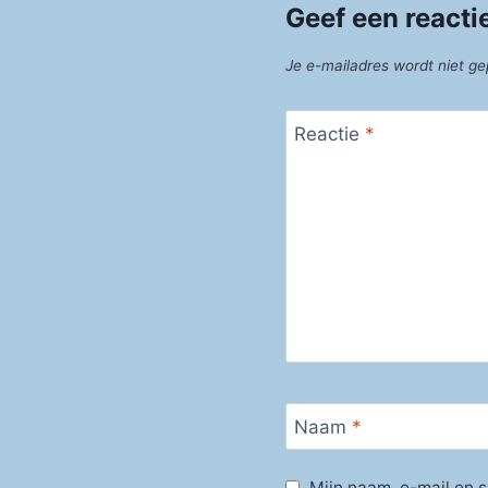
Geef een reacti
Je e-mailadres wordt niet ge
Reactie
*
Naam
*
Mijn naam, e-mail en s