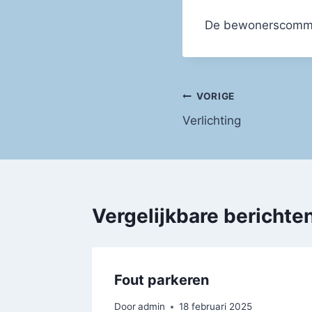
De bewonerscommi
Bericht
VORIGE
Verlichting
navigatie
Vergelijkbare berichte
Fout parkeren
Door
admin
18 februari 2025