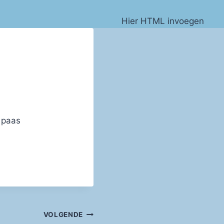
Hier HTML invoegen
 paas
VOLGENDE