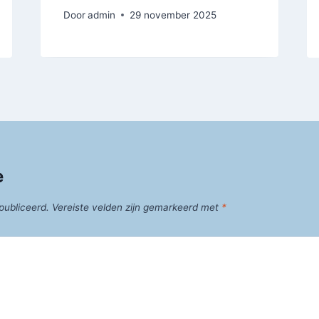
Door
admin
29 november 2025
e
publiceerd.
Vereiste velden zijn gemarkeerd met
*