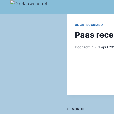
Doorgaan
naar
inhoud
UNCATEGORIZED
Paas rece
Door
admin
1 april 2
Bericht
VORIGE