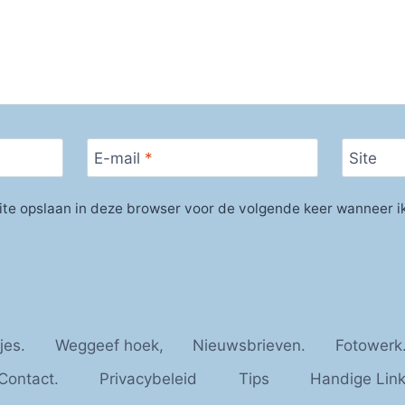
E-mail
*
Site
ite opslaan in deze browser voor de volgende keer wanneer ik
jes.
Weggeef hoek,
Nieuwsbrieven.
Fotowerk
Contact.
Privacybeleid
Tips
Handige Link