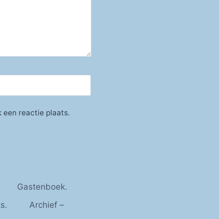
 een reactie plaats.
.
Gastenboek.
s.
Archief –